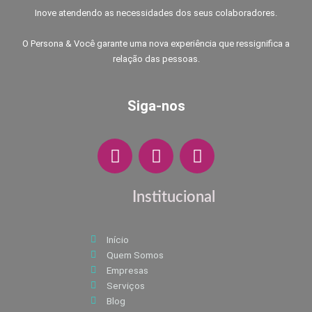
Inove atendendo as necessidades dos seus colaboradores.
O Persona & Você garante uma nova experiência que ressignifica a
relação das pessoas.
Siga-nos
F
I
W
a
n
h
c
s
a
e
t
t
Institucional
b
a
s
o
g
a
Início
o
r
p
Quem Somos
k
a
p
Empresas
m
Serviços
Blog