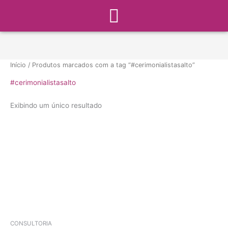
Menu
Ir
para
o
conteúdo
Início
/ Produtos marcados com a tag “#cerimonialistasalto”
#cerimonialistasalto
Exibindo um único resultado
CONSULTORIA