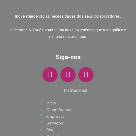
Inove atendendo as necessidades dos seus colaboradores.
O Persona & Você garante uma nova experiência que ressignifica a
relação das pessoas.
Siga-nos
F
I
W
a
n
h
c
s
a
e
Institucional
t
t
b
a
s
Início
o
g
a
Quem Somos
o
r
p
Empresas
k
a
p
Serviços
m
Blog