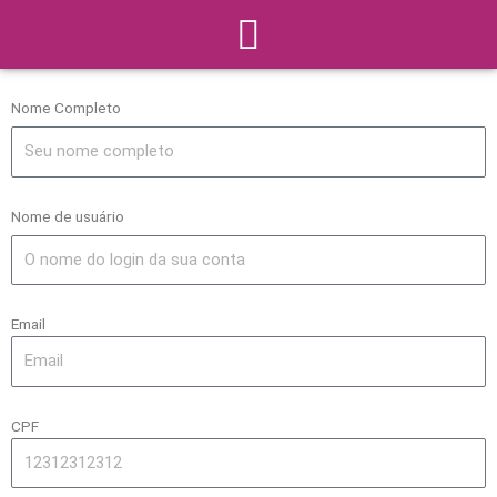
Menu
Ir
para
o
conteúdo
Nome Completo
Nome de usuário
Email
CPF