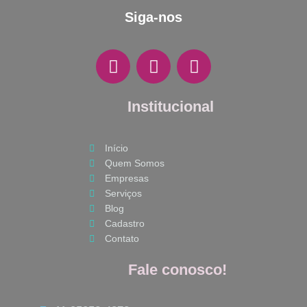
Siga-nos
F
I
W
a
n
h
c
s
a
e
Institucional
t
t
b
a
s
o
g
a
Início
o
r
p
Quem Somos
k
a
p
Empresas
m
Serviços
Blog
Cadastro
Contato
Fale conosco!