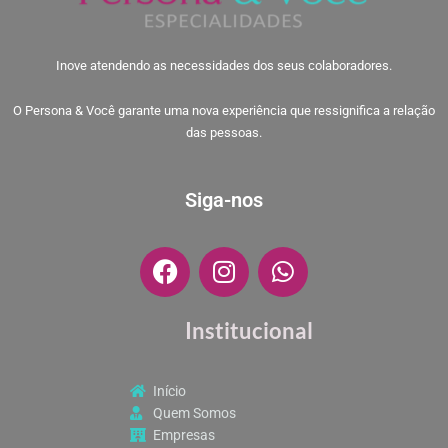
Inove atendendo as necessidades dos seus colaboradores.
O Persona & Você garante uma nova experiência que ressignifica a relação
das pessoas.
Siga-nos
F
I
W
a
n
h
c
s
a
Institucional
e
t
t
b
a
s
o
g
a
Início
o
r
p
Quem Somos
k
a
p
Empresas