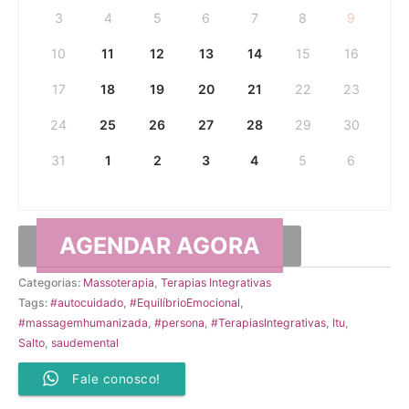
3
4
5
6
7
8
9
10
11
12
13
14
15
16
17
18
19
20
21
22
23
24
25
26
27
28
29
30
31
1
2
3
4
5
6
Categorias:
Massoterapia
,
Terapias Integrativas
Tags:
#autocuidado
,
#EquilíbrioEmocional
,
#massagemhumanizada
,
#persona
,
#TerapiasIntegrativas
,
Itu
,
Salto
,
saudemental
Fale conosco!