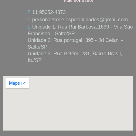
o
r
p
Fale conosco!
k
a
p
11 95052-4373
personaevoce.especialidades@gmail.com
m
Unidade 1: Rua Rui Barbosa,1639 - Vila São
Francisco - Salto/SP
Unidade 2: Rua portugal, 395 - Jd Celani -
Salto/SP
Unidade 3: Rua Belém, 231, Bairro Brasil,
Itu/SP