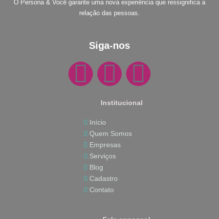
O Persona & Você garante uma nova experiência que ressignifica a
relação das pessoas.
Siga-nos
F
I
W
a
n
h
Institucional
c
s
a
Início
Quem Somos
e
t
t
Empresas
Serviços
b
a
s
Blog
Cadastro
o
g
a
Contato