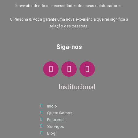
Inove atendendo as necessidades dos seus colaboradores.
O Persona & Você garante uma nova experiência que ressignifica a
relação das pessoas.
Siga-nos
F
I
W
a
n
h
c
s
a
e
t
t
Institucional
b
a
s
o
g
a
Início
o
r
p
Quem Somos
k
a
p
Empresas
m
Serviços
Blog