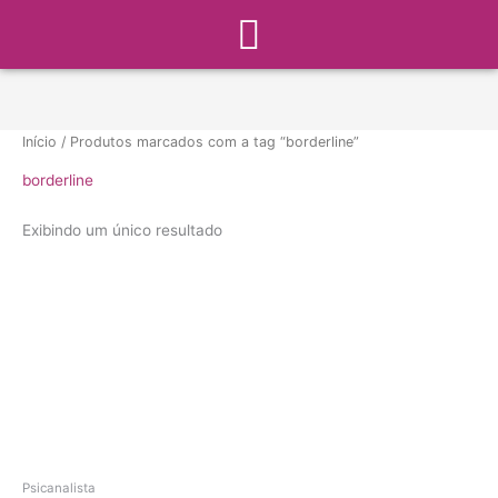
Menu
Ir
para
o
conteúdo
Início
/ Produtos marcados com a tag “borderline”
borderline
Exibindo um único resultado
Psicanalista