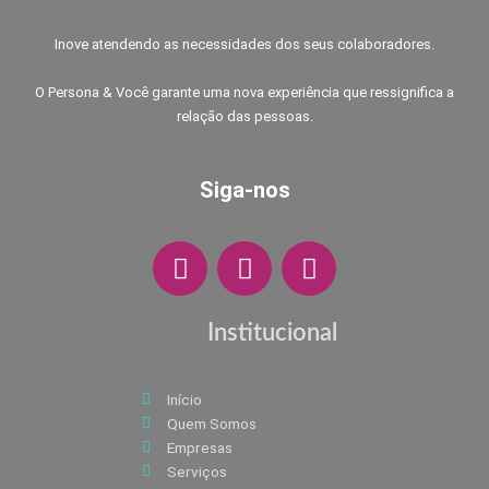
Inove atendendo as necessidades dos seus colaboradores.
O Persona & Você garante uma nova experiência que ressignifica a
relação das pessoas.
Siga-nos
F
I
W
a
n
h
c
s
a
e
t
t
Institucional
b
a
s
o
g
a
Início
o
r
p
Quem Somos
k
a
p
Empresas
m
Serviços