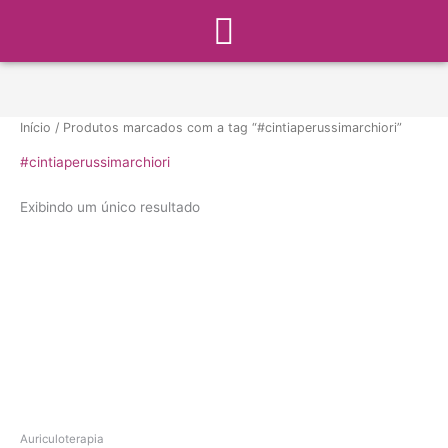
Menu
Ir
para
o
conteúdo
Início
/ Produtos marcados com a tag “#cintiaperussimarchiori”
#cintiaperussimarchiori
Exibindo um único resultado
Auriculoterapia