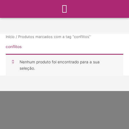
Menu
Ir
para
o
conteúdo
Início
/ Produtos marcados com a tag “conflitos”
conflitos
Nenhum produto foi encontrado para a sua
seleção.