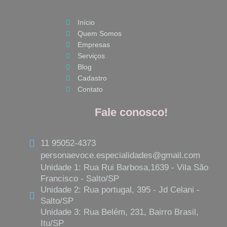
b
a
s
o
g
a
Início
o
r
p
Quem Somos
k
a
p
Empresas
m
Serviços
Blog
Cadastro
Contato
Fale conosco!
11 95052-4373
personaevoce.especialidades@gmail.com
Unidade 1: Rua Rui Barbosa,1639 - Vila São
Francisco - Salto/SP
Unidade 2: Rua portugal, 395 - Jd Celani -
Salto/SP
Unidade 3: Rua Belém, 231, Bairro Brasil,
Itu/SP