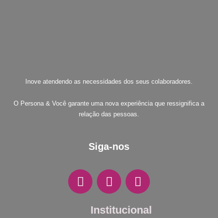
Inove atendendo as necessidades dos seus colaboradores.
O Persona & Você garante uma nova experiência que ressignifica a
relação das pessoas.
Siga-nos
F
I
W
a
n
h
c
s
a
e
Institucional
t
t