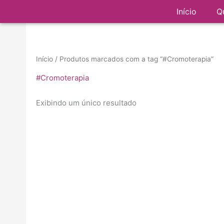
Ir
Início
Q
para
o
conteúdo
Início
/ Produtos marcados com a tag “#Cromoterapia”
#Cromoterapia
Exibindo um único resultado