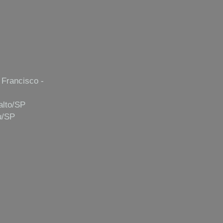
 Francisco -
alto/SP
u/SP