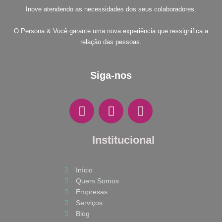
Inove atendendo as necessidades dos seus colaboradores.
O Persona & Você garante uma nova experiência que ressignifica a
relação das pessoas.
Siga-nos
F
I
W
a
n
h
c
s
a
e
Institucional
t
t
b
a
s
o
g
a
Início
o
r
p
Quem Somos
k
a
p
Empresas
m
Serviços
Blog