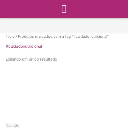
Menu
Ir
para
o
conteúdo
Início
/ Produtos marcados com a tag “#cuidadonutricional”
#cuidadonutricional
Exibindo um único resultado
Nutrição