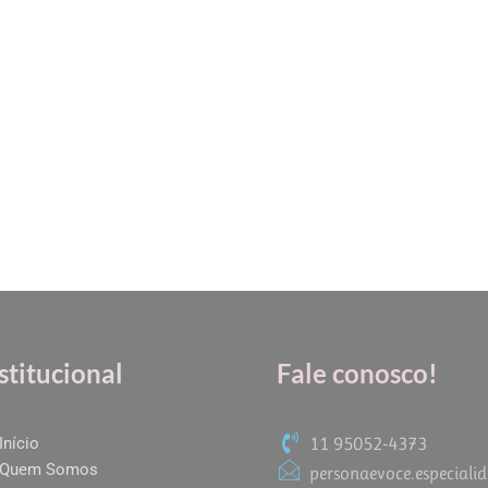
stitucional
Fale conosco!
11 95052-4373
Início
Quem Somos
personaevoce.especial