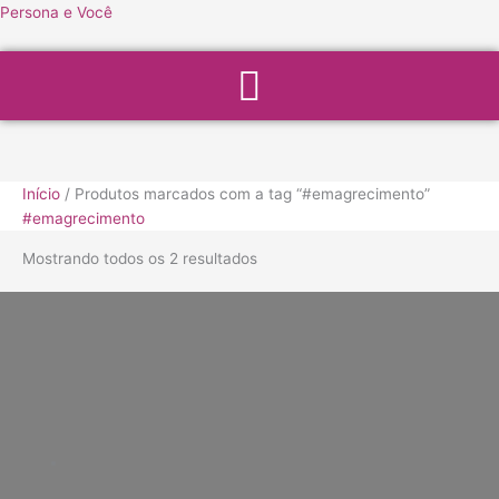
Ir
Persona e Você
para
Menu
o
conteúdo
Início
/ Produtos marcados com a tag “#emagrecimento”
#emagrecimento
Mostrando todos os 2 resultados