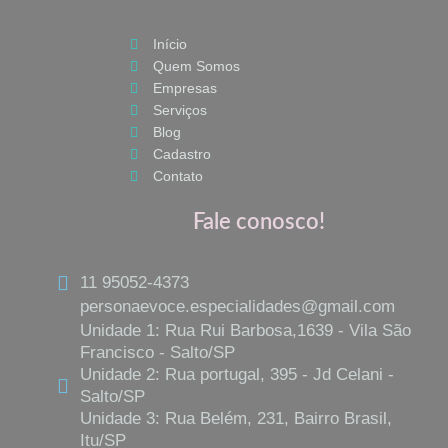
b
a
s
o
g
a
Início
o
r
p
Quem Somos
k
a
p
Empresas
m
Serviços
Blog
Cadastro
Contato
Fale conosco!
11 95052-4373
personaevoce.especialidades@gmail.com
Unidade 1: Rua Rui Barbosa,1639 - Vila São
Francisco - Salto/SP
Unidade 2: Rua portugal, 395 - Jd Celani -
Salto/SP
Unidade 3: Rua Belém, 231, Bairro Brasil,
Itu/SP