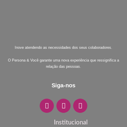
Inove atendendo as necessidades dos seus colaboradores.
O Persona & Você garante uma nova experiência que ressignifica a
relação das pessoas.
Siga-nos
F
I
W
a
n
h
c
s
a
e
t
t
Institucional