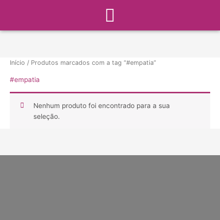
Menu
Ir
para
o
conteúdo
Início
/ Produtos marcados com a tag “#empatia”
#empatia
Nenhum produto foi encontrado para a sua
seleção.