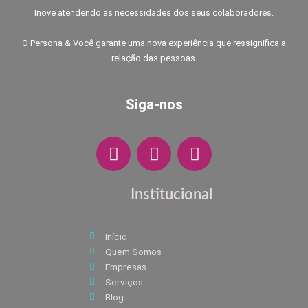
Inove atendendo as necessidades dos seus colaboradores.
O Persona & Você garante uma nova experiência que ressignifica a
relação das pessoas.
Siga-nos
F
I
W
a
n
h
c
s
a
e
t
t
Institucional
b
a
s
o
g
a
Início
o
r
p
Quem Somos
k
a
p
Empresas
m
Serviços
Blog