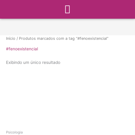
Menu
Ir
para
o
conteúdo
Início
/ Produtos marcados com a tag “#fenoexistencial”
#fenoexistencial
Exibindo um único resultado
Psicologia