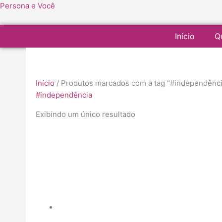
Ir
Persona e Você
para
o
Início
Q
conteúdo
Início
/ Produtos marcados com a tag “#independênci
#independência
Exibindo um único resultado