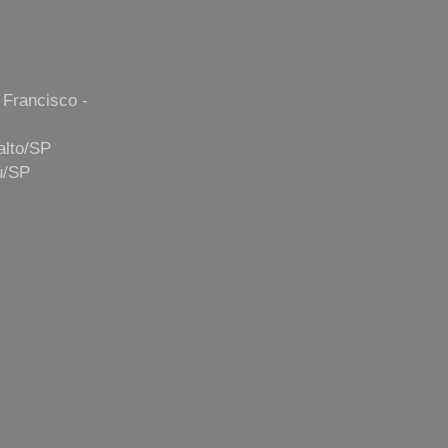
 Francisco -
alto/SP
u/SP