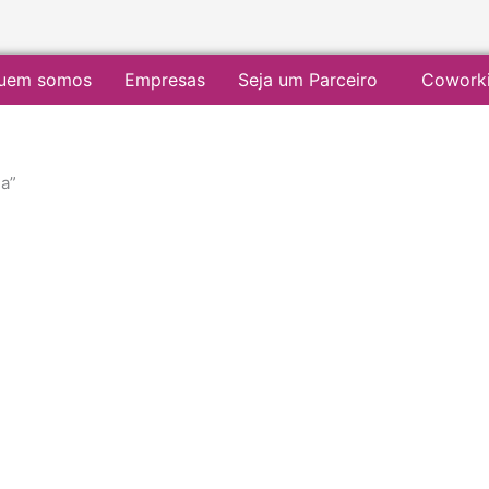
uem somos
Empresas
Seja um Parceiro
Cowork
a”