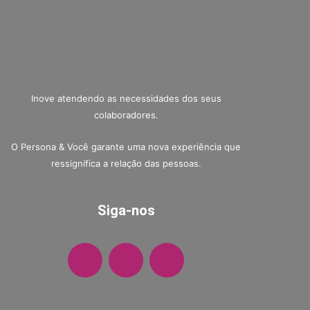
Inove atendendo as necessidades dos seus
colaboradores.
O Persona & Você garante uma nova experiência que
ressignifica a relação das pessoas.
Siga-nos
F
I
W
a
n
h