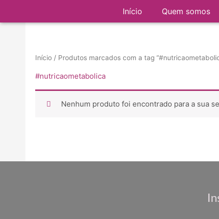
Ir
Início
Quem somos
para
o
conteúdo
Início
/ Produtos marcados com a tag “#nutricaometaboli
#nutricaometabolica
Nenhum produto foi encontrado para a sua se
In