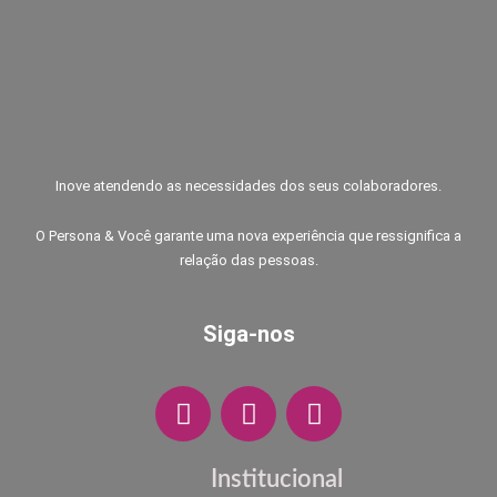
Inove atendendo as necessidades dos seus colaboradores.
O Persona & Você garante uma nova experiência que ressignifica a
relação das pessoas.
Siga-nos
F
I
W
a
n
h
c
s
a
e
t
t
Institucional