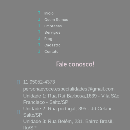
b
a
s
o
g
a
Início
o
r
p
Quem Somos
k
a
p
Empresas
m
Serviços
Blog
Cadastro
Contato
Fale conosco!
11 95052-4373
personaevoce.especialidades@gmail.com
Unidade 1: Rua Rui Barbosa,1639 - Vila São
Francisco - Salto/SP
Unidade 2: Rua portugal, 395 - Jd Celani -
Salto/SP
Unidade 3: Rua Belém, 231, Bairro Brasil,
Itu/SP