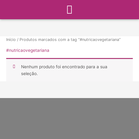
Menu
Ir
para
o
conteúdo
Início
/ Produtos marcados com a tag “#nutricaovegetariana”
#nutricaovegetariana
Nenhum produto foi encontrado para a sua
seleção.