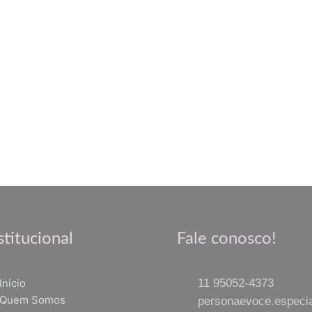
stitucional
Fale conosco!
Início
11 95052-4373
Quem Somos
personaevoce.especi