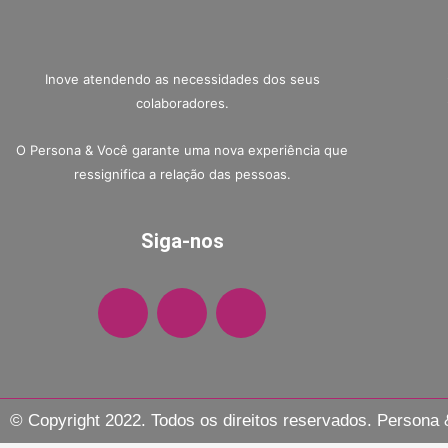
Inove atendendo as necessidades dos seus
colaboradores.
O Persona & Você garante uma nova experiência que
ressignifica a relação das pessoas.
Siga-nos
F
I
W
a
n
h
c
s
a
e
t
t
b
a
s
o
g
a
© Copyright 2022. Todos os direitos reservados. Persona