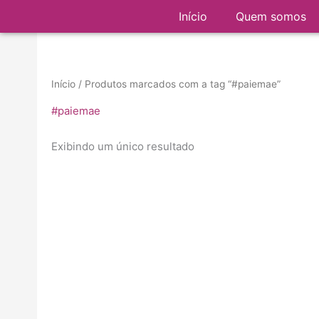
Ir
Início
Quem somos
para
o
conteúdo
Início
/ Produtos marcados com a tag “#paiemae”
#paiemae
Exibindo um único resultado