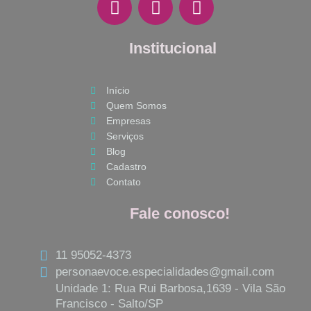
a
n
h
c
s
a
e
Institucional
t
t
b
a
s
o
g
a
Início
o
r
p
Quem Somos
k
a
p
Empresas
m
Serviços
Blog
Cadastro
Contato
Fale conosco!
11 95052-4373
personaevoce.especialidades@gmail.com
Unidade 1: Rua Rui Barbosa,1639 - Vila São
Francisco - Salto/SP