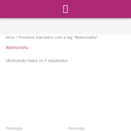
Menu
Ir
para
o
conteúdo
Início
/ Produtos marcados com a tag “#personaitu”
#personaitu
Mostrando todos os 5 resultados
Psicologia
Psicologia