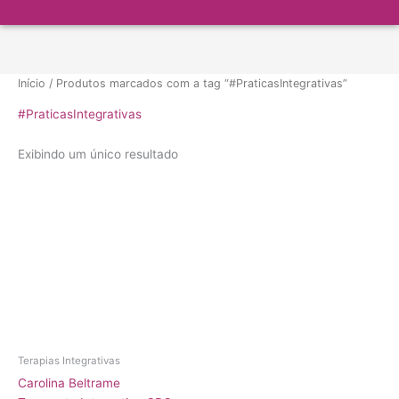
Menu
Ir
para
o
conteúdo
Início
/ Produtos marcados com a tag “#PraticasIntegrativas”
#PraticasIntegrativas
Exibindo um único resultado
Terapias Integrativas
Carolina Beltrame