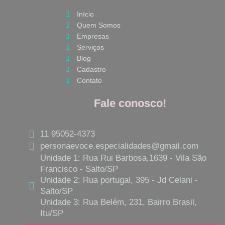
o
g
a
Início
o
r
p
Quem Somos
k
a
p
Empresas
m
Serviços
Blog
Cadastro
Contato
Fale conosco!
11 95052-4373
personaevoce.especialidades@gmail.com
Unidade 1: Rua Rui Barbosa,1639 - Vila São
Francisco - Salto/SP
Unidade 2: Rua portugal, 395 - Jd Celani -
Salto/SP
Unidade 3: Rua Belém, 231, Bairro Brasil,
Itu/SP