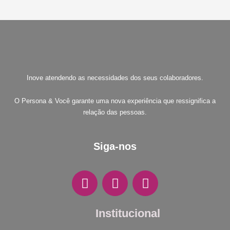
Inove atendendo as necessidades dos seus colaboradores.
O Persona & Você garante uma nova experiência que ressignifica a
relação das pessoas.
Siga-nos
F
I
W
a
n
h
c
s
a
e
Institucional
t
t
b
a
s