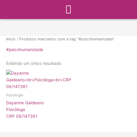
Menu
Ir
para
o
conteúdo
Início
/ Produtos marcados com a tag “#psicohumanizada”
#psicohumanizada
Exibindo um único resultado
Psicologia
Dayanne Galdeano
Psicóloga
CRP 06/147361