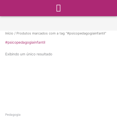
Menu
Ir
para
o
conteúdo
Início
/ Produtos marcados com a tag “#psicopedagogiainfantil”
#psicopedagogiainfantil
Exibindo um único resultado
Pedagogia