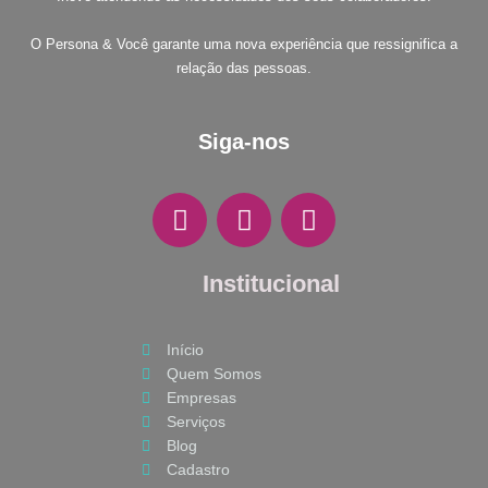
O Persona & Você garante uma nova experiência que ressignifica a
relação das pessoas.
Siga-nos
F
I
W
a
n
h
c
s
a
e
Institucional
t
t
b
a
s
o
g
a
Início
o
r
p
Quem Somos
k
a
p
Empresas
m
Serviços
Blog
Cadastro