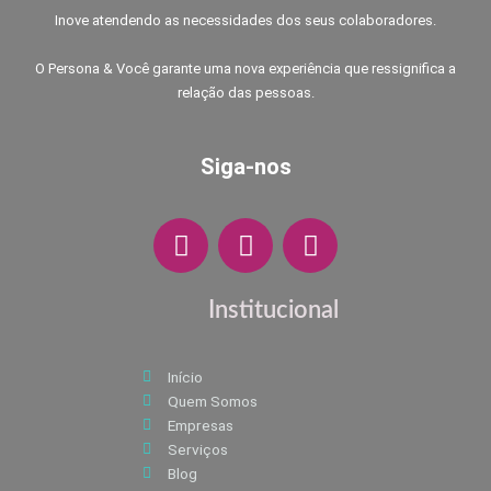
Inove atendendo as necessidades dos seus colaboradores.
O Persona & Você garante uma nova experiência que ressignifica a
relação das pessoas.
Siga-nos
F
I
W
a
n
h
c
s
a
e
t
t
Institucional
b
a
s
o
g
a
Início
o
r
p
Quem Somos
k
a
p
Empresas
m
Serviços
Blog