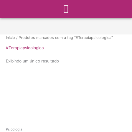
Menu
Ir
para
o
conteúdo
Início
/ Produtos marcados com a tag “#Terapiapsicologica”
#Terapiapsicologica
Exibindo um único resultado
Psicologia