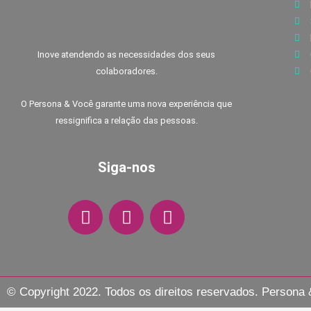
Inove atendendo as necessidades dos seus
colaboradores.
O Persona & Você garante uma nova experiência que
ressignifica a relação das pessoas.
Siga-nos
F
I
W
a
n
h
c
s
a
e
t
t
b
a
s
o
g
a
© Copyright 2022. Todos os direitos reservados. Persona