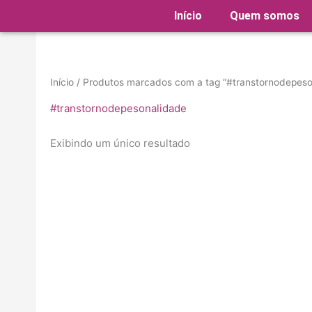
Ir
Início
Quem somos
para
o
conteúdo
Início
/ Produtos marcados com a tag “#transtornodepeso
#transtornodepesonalidade
Exibindo um único resultado