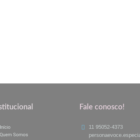
stitucional
Fale conosco!
11 95052-4373
Início
Quem Somos
personaevoce.especi