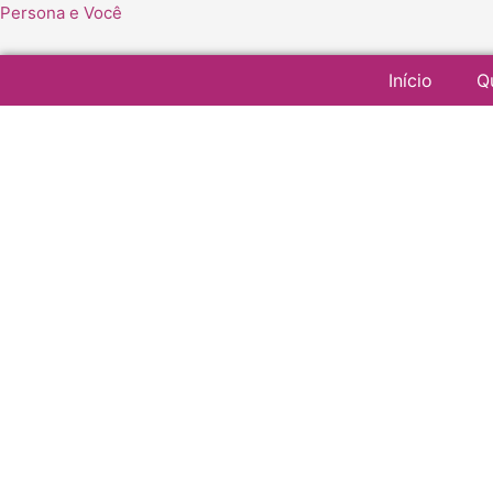
Ir
Persona e Você
para
o
Início
Q
conteúdo