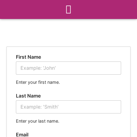
Menu
Ir
para
o
conteúdo
First Name
Enter your first name.
Last Name
Enter your last name.
Email