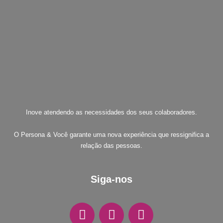
Inove atendendo as necessidades dos seus colaboradores.
O Persona & Você garante uma nova experiência que ressignifica a
relação das pessoas.
Siga-nos
F
I
W
a
n
h