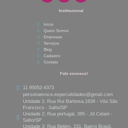
c
s
a
e
Institucional
t
t
b
a
s
Início
o
g
a
Quem Somos
o
r
p
Empresas
k
a
p
Serviços
m
Blog
Cadastro
Contato
Fale conosco!
11 95052-4373
personaevoce.especialidades@gmail.com
Unidade 1: Rua Rui Barbosa,1639 - Vila São
Francisco - Salto/SP
Unidade 2: Rua portugal, 395 - Jd Celani -
Salto/SP
Unidade 3: Rua Belém, 231, Bairro Brasil,