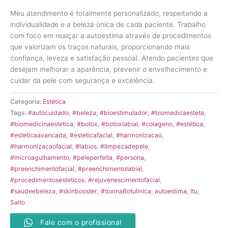
Meu atendimento é totalmente personalizado, respeitando a
individualidade e a beleza única de cada paciente. Trabalho
com foco em realçar a autoestima através de procedimentos
que valorizam os traços naturais, proporcionando mais
confiança, leveza e satisfação pessoal. Atendo pacientes que
desejam melhorar a aparência, prevenir o envelhecimento e
cuidar da pele com segurança e excelência.
Categoria:
Estética
Tags:
#autocuidado
,
#beleza
,
#bioestimulador
,
#biomedicaesteta
,
#biomedicinaestetica
,
#botox
,
#botoxlabial
,
#colageno
,
#estética
,
#esteticaavancada
,
#esteticafacial
,
#harmonizacao
,
#harmonizacaofacial
,
#labios
,
#limpezadepele
,
#microagulhamento
,
#peleperfeita
,
#persona
,
#preenchimentofacial
,
#preenchimentolabial
,
#procedimentosesteticos
,
#rejuvenescimentofacial
,
#saudeebeleza
,
#skinbooster
,
#toxinaBotulinica
,
autoestima
,
Itu
,
Salto
Fale com o profissional