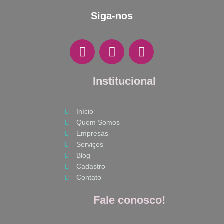
Siga-nos
F
I
W
a
n
h
c
s
a
e
Institucional
t
t
b
a
s
o
g
a
Início
o
r
p
Quem Somos
k
a
p
Empresas
m
Serviços
Blog
Cadastro
Contato
Fale conosco!