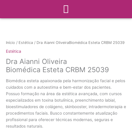
Menu
Ir
para
o
conteúdo
Início
/
Estética
/ Dra Aianni OliveiraBiomédica Esteta CRBM 25039
Estética
Dra Aianni Oliveira
Biomédica Esteta CRBM 25039
Biomédica esteta apaixonada pela harmonização facial e pelos
cuidados com a autoestima e bem-estar dos pacientes.
Possuo formação na área da estética avançada, com cursos
especializados em toxina botulínica, preenchimento labial,
bioestimuladores de colágeno, skinbooster, intradermoterapia e
procedimentos faciais. Busco constantemente atualização
profissional para oferecer técnicas modernas, seguras e
resultados naturais.