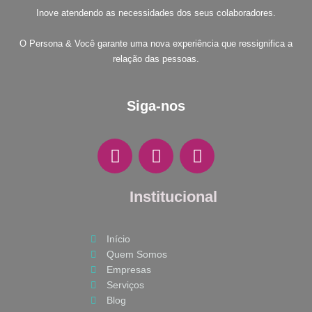
Inove atendendo as necessidades dos seus colaboradores.
O Persona & Você garante uma nova experiência que ressignifica a
relação das pessoas.
Siga-nos
F
I
W
a
n
h
c
s
a
e
Institucional
t
t
b
a
s
o
g
a
Início
o
r
p
Quem Somos
k
a
p
Empresas
m
Serviços
Blog