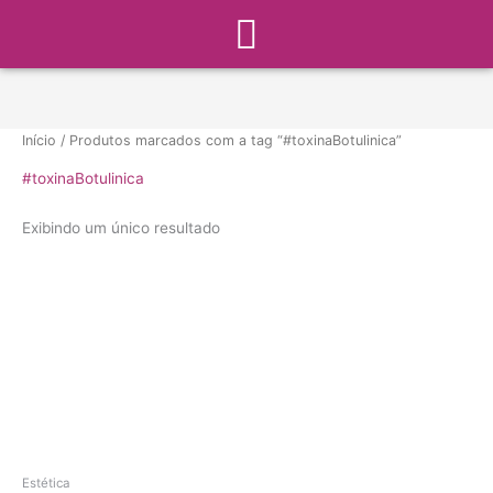
Menu
Ir
para
o
conteúdo
Início
/ Produtos marcados com a tag “#toxinaBotulinica”
#toxinaBotulinica
Exibindo um único resultado
Estética