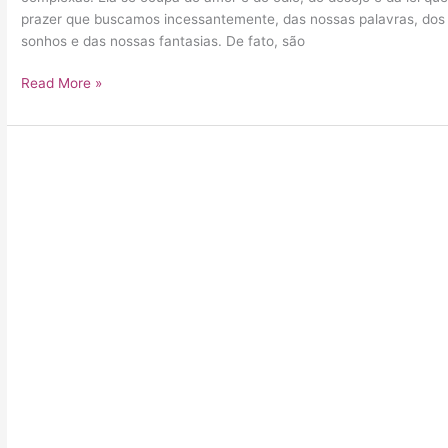
prazer que buscamos incessantemente, das nossas palavras, dos 
sonhos e das nossas fantasias. De fato, são
Read More »
Tomar
um
bom
café
da
manhã
diminuí
sintomas
de
ansiedade
e
depressão,
além
de