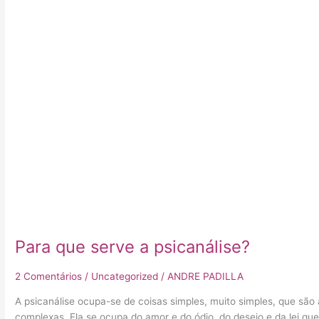
Para
que
serve
a
psicanálise?
Para que serve a psicanálise?
2 Comentários
/
Uncategorized
/
ANDRE PADILLA
A psicanálise ocupa-se de coisas simples, muito simples, que s
complexas. Ela se ocupa do amor e do ódio, do desejo e da lei que