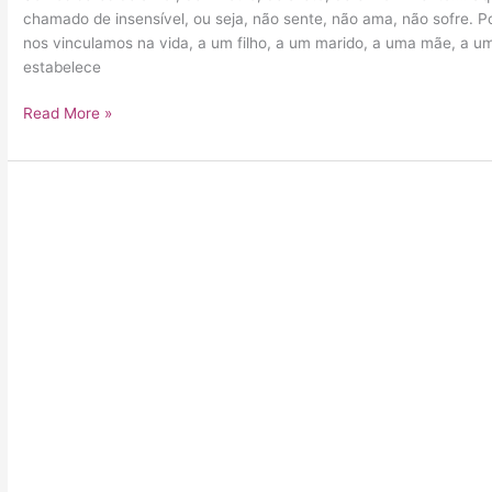
chamado de insensível, ou seja, não sente, não ama, não sofre. P
nos vinculamos na vida, a um filho, a um marido, a uma mãe, a um
estabelece
Read More »
Obesidade
também
tem
a
ver
com
a
saúde
mental.